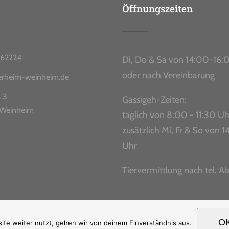
Öffnungszeiten
62224
Di, Do & Sa von 14:00-16:
oder nach Vereinbarung
ierheim-weinheim.de
. 3
Gassigeh-Zeiten:
Weinheim
täglich von 8:00 - 11:30 Uh
zusätzlich Mi, Fr & So von
Uhr
Tiervermittlung nach tel. A
O
Ⓒ Copyright
2026 |
Impressum
|
Datenschutz
te weiter nutzt, gehen wir von deinem Einverständnis aus.