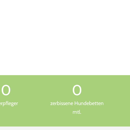
0
0
erpfleger
zerbissene Hundebetten
mtl.