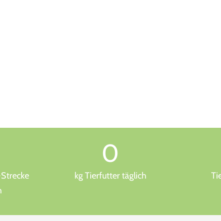
0
-Strecke
kg Tierfutter täglich
Ti
h