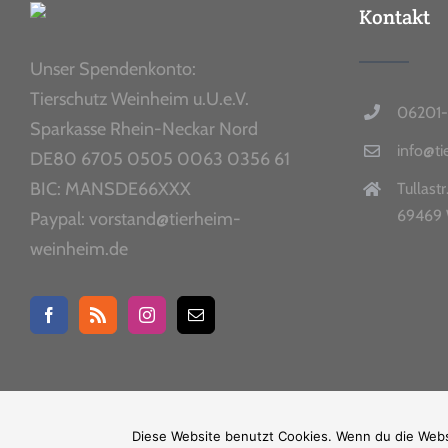
Kontakt
Unser Spendenkonto:
Tierschutz Weinheim u.U.e.V.
06201-
Sparkasse Rhein-Neckar Nord
info@t
DE80 6705 0505 0063 0356 61
BIC: MANSDE66XXX
Tullastr
69469 
Paypal: vorstand@tierheim-
weinheim.de
Diese Website benutzt Cookies. Wenn du die Websi