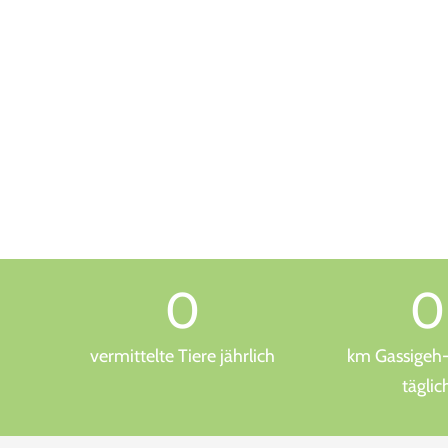
0
0
vermittelte Tiere jährlich
km Gassigeh
täglic