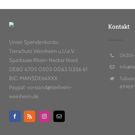
Kontakt
Unser Spendenkonto:
Tierschutz Weinheim u.U.e.V.
06201-
Sparkasse Rhein-Neckar Nord
info@t
DE80 6705 0505 0063 0356 61
BIC: MANSDE66XXX
Tullastr
69469 
Paypal: vorstand@tierheim-
weinheim.de