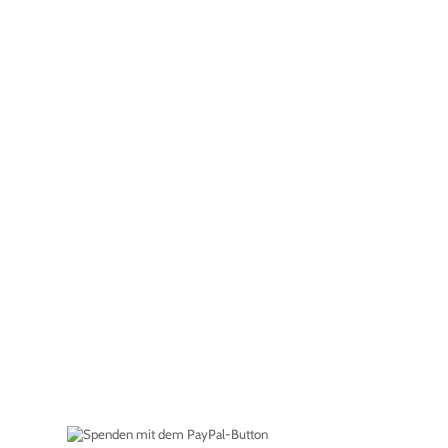
Nur ein Klick von ei
Napf entfernt…
Noch nie war es einfacher zu spenden: Mit nur ein
Schützlingen etwas Gutes tun. Paypal-Button kl
eingeben und abschicken. Das war’s! Unsere Vierbe
danken dir.