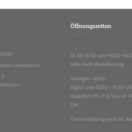
Öffnungszeiten
62224
Di, Do & Sa von 14:00-16:
oder nach Vereinbarung
ierheim-weinheim.de
. 3
Gassigeh-Zeiten:
Weinheim
täglich von 8:00 - 11:30 Uh
zusätzlich Mi, Fr & So von
Uhr
Tiervermittlung nach tel. A