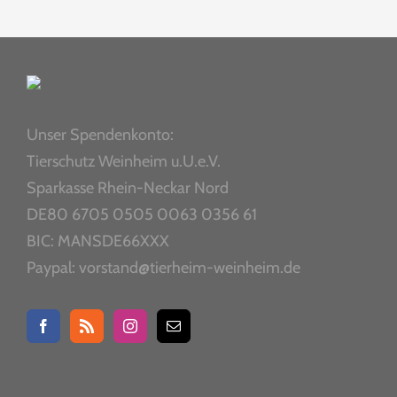
Unser Spendenkonto:
Tierschutz Weinheim u.U.e.V.
Sparkasse Rhein-Neckar Nord
DE80 6705 0505 0063 0356 61
BIC: MANSDE66XXX
Paypal: vorstand@tierheim-weinheim.de