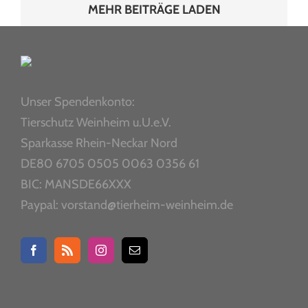
MEHR BEITRÄGE LADEN
Unser Spendenkonto:
Tierschutz Weinheim u.U.e.V.
Sparkasse Rhein-Neckar Nord
DE80 6705 0505 0063 0356 61
BIC: MANSDE66XXX
Paypal: vorstand@tierheim-weinheim.de