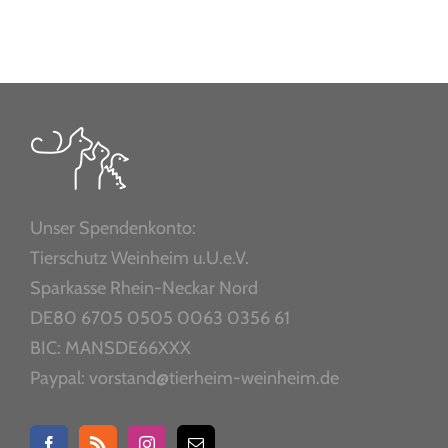
Unser Spendenkonto:
Tierschutz Weinheim u.U.e.V.
Sparkasse Rhein-Neckar Nord
DE80 6705 0505 0063 0356 61
BIC: MANSDE66XXX
Paypal: vorstand@tierheim-weinheim.de