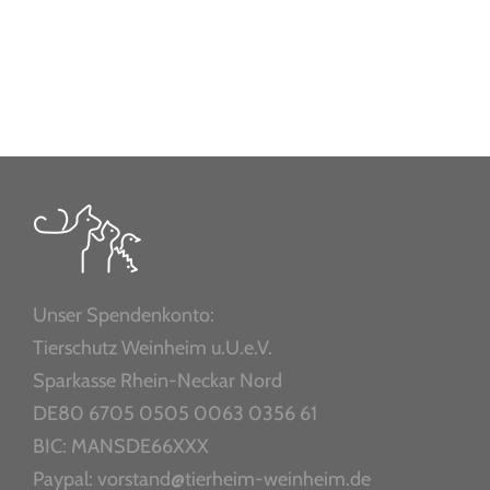
Unser Spendenkonto:
Tierschutz Weinheim u.U.e.V.
Sparkasse Rhein-Neckar Nord
DE80 6705 0505 0063 0356 61
BIC: MANSDE66XXX
Paypal: vorstand@tierheim-weinheim.de