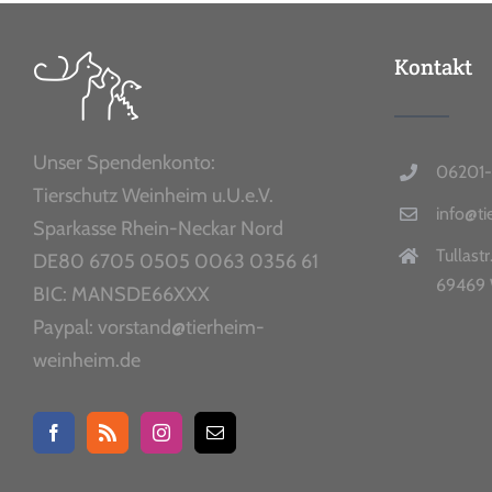
Kontakt
Unser Spendenkonto:
06201-
Tierschutz Weinheim u.U.e.V.
info@t
Sparkasse Rhein-Neckar Nord
Tullastr
DE80 6705 0505 0063 0356 61
69469 
BIC: MANSDE66XXX
Paypal: vorstand@tierheim-
weinheim.de