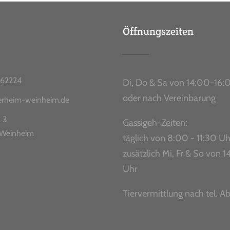
Öffnungszeiten
62224
Di, Do & Sa von 14:00-16:
oder nach Vereinbarung
ierheim-weinheim.de
. 3
Gassigeh-Zeiten:
Weinheim
täglich von 8:00 - 11:30 Uh
zusätzlich Mi, Fr & So von
Uhr
Tiervermittlung nach tel. A