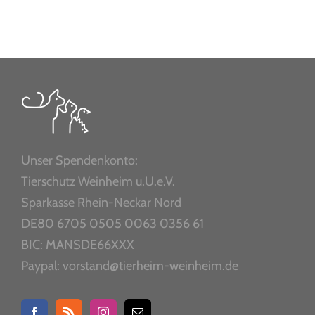
Unser Spendenkonto:
Tierschutz Weinheim u.U.e.V.
Sparkasse Rhein-Neckar Nord
DE80 6705 0505 0063 0356 61
BIC: MANSDE66XXX
Paypal: vorstand@tierheim-weinheim.de