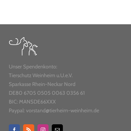
Unser Spendenkonto:
Tierschutz Weinheim u.U.e.V.
Sparkasse Rhein-Neckar Nord
DE80 6705 0505 0063 0356 61
BIC: MANSDE66XXX
Paypal: vorstand@tierheim-weinheim.de