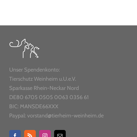
Unser Spendenkonto:
Tierschutz Weinheim u.U.e.V.
Sparkasse Rhein-Neckar Nord
DE80 6705 0505 0063 0356 61
BIC: MANSDE66XXX
Paypal: vorstand@tierheim-weinheim.de