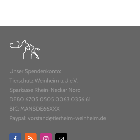
Unser Spendenkonto:
Tierschutz Weinheim u.U.e.V.
Sparkasse Rhein-Neckar Nord
DE80 6705 0505 0063 0356 61
BIC: MANSDE66XXX
Paypal: vorstand@tierheim-weinheim.de