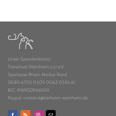
Unser Spendenkonto:
Tierschutz Weinheim u.U.e.V.
Sparkasse Rhein-Neckar Nord
DE80 6705 0505 0063 0356 61
BIC: MANSDE66XXX
Paypal: vorstand@tierheim-weinheim.de