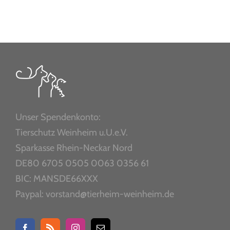
Unser Spendenkonto:
Tierschutz Weinheim u.U.e.V.
Sparkasse Rhein-Neckar Nord
DE80 6705 0505 0063 0356 61
BIC: MANSDE66XXX
Paypal: vorstand@tierheim-weinheim.de