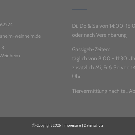
62224
Di, Do & Sa von 14:00-16:
oder nach Vereinbarung
ierheim-weinheim.de
. 3
Gassigeh-Zeiten:
Weinheim
täglich von 8:00 - 11:30 Uh
zusätzlich Mi, Fr & So von
Uhr
Tiervermittlung nach tel. A
Ⓒ Copyright
2026 |
Impressum
|
Datenschutz