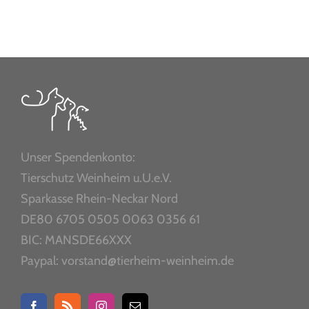
Unser Spendenkonto:
Tierschutz Weinheim u.U.e.V.
Sparkasse Rhein-Neckar Nord
DE80 6705 0505 0063 0356 61
BIC: MANSDE66XXX
Paypal: vorstand@tierheim-weinheim.de