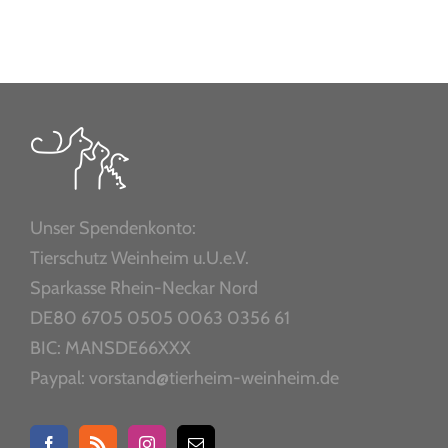
Unser Spendenkonto:
Tierschutz Weinheim u.U.e.V.
Sparkasse Rhein-Neckar Nord
DE80 6705 0505 0063 0356 61
BIC: MANSDE66XXX
Paypal: vorstand@tierheim-weinheim.de