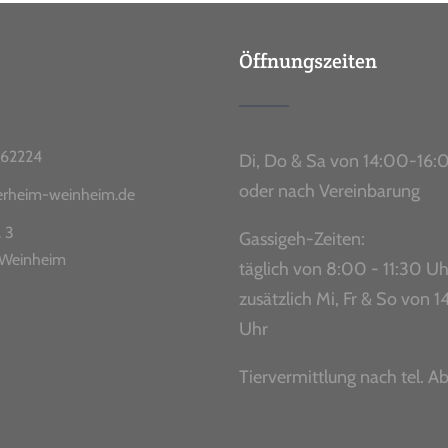
Öffnungszeiten
62224
Di, Do & Sa von 14:00-16:
oder nach Vereinbarung
ierheim-weinheim.de
. 3
Gassigeh-Zeiten:
Weinheim
täglich von 8:00 - 11:30 Uh
zusätzlich Mi, Fr & So von
Uhr
Tiervermittlung nach tel. A