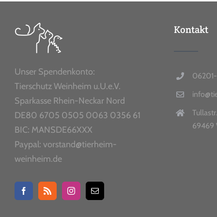
Kontakt
Unser Spendenkonto:
06201-
Tierschutz Weinheim u.U.e.V.
info@t
Sparkasse Rhein-Neckar Nord
Tullastr
DE80 6705 0505 0063 0356 61
69469 
BIC: MANSDE66XXX
Paypal: vorstand@tierheim-
weinheim.de