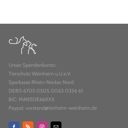
Unser Spendenkonto:
Tierschutz Weinheim u.U.e.V.
Sparkasse Rhein-Neckar Nord
DE80 6705 0505 0063 0356 61
BIC: MANSDE66XXX
Paypal: vorstand@tierheim-weinheim.de