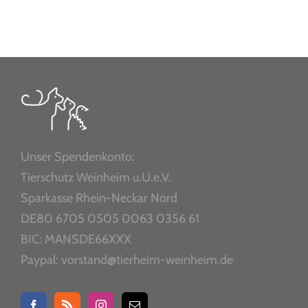
Unser Spendenkonto:
Tierschutz Weinheim u.U.e.V.
Sparkasse Rhein-Neckar Nord
DE80 6705 0505 0063 0356 61
BIC: MANSDE66XXX
Paypal: vorstand@tierheim-weinheim.de