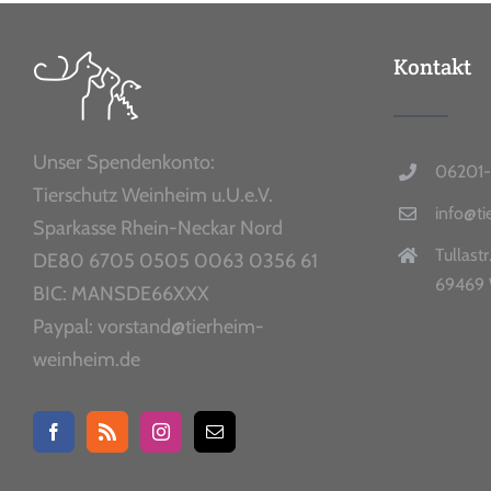
Kontakt
Unser Spendenkonto:
06201-
Tierschutz Weinheim u.U.e.V.
info@t
Sparkasse Rhein-Neckar Nord
Tullastr
DE80 6705 0505 0063 0356 61
69469 
BIC: MANSDE66XXX
Paypal: vorstand@tierheim-
weinheim.de