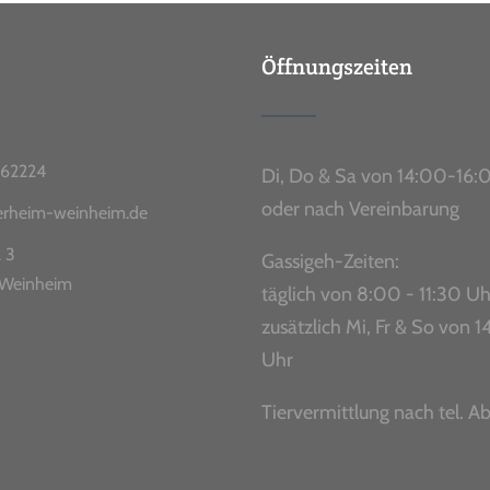
Öffnungszeiten
62224
Di, Do & Sa von 14:00-16:
oder nach Vereinbarung
ierheim-weinheim.de
. 3
Gassigeh-Zeiten:
Weinheim
täglich von 8:00 - 11:30 Uh
zusätzlich Mi, Fr & So von
Uhr
Tiervermittlung nach tel. A