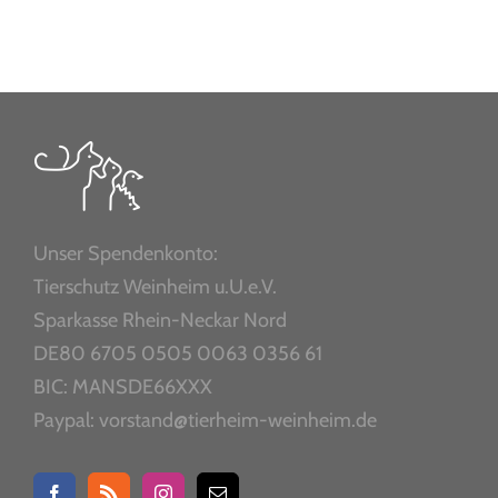
Unser Spendenkonto:
Tierschutz Weinheim u.U.e.V.
Sparkasse Rhein-Neckar Nord
DE80 6705 0505 0063 0356 61
BIC: MANSDE66XXX
Paypal: vorstand@tierheim-weinheim.de