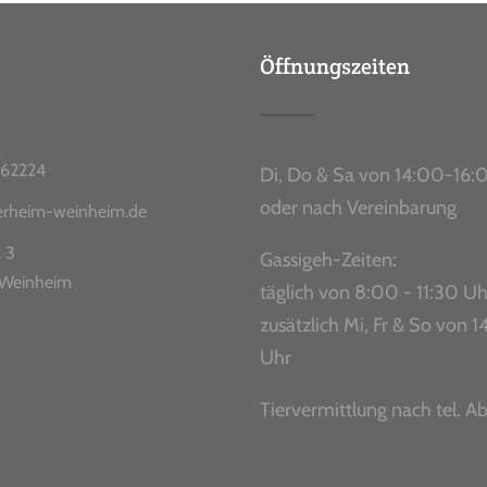
Öffnungszeiten
62224
Di, Do & Sa von 14:00-16:
oder nach Vereinbarung
ierheim-weinheim.de
. 3
Gassigeh-Zeiten:
Weinheim
täglich von 8:00 - 11:30 Uh
zusätzlich Mi, Fr & So von
Uhr
Tiervermittlung nach tel. A