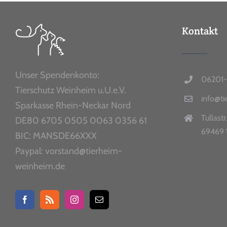
Kontakt
Unser Spendenkonto:
06201-
Tierschutz Weinheim u.U.e.V.
info@t
Sparkasse Rhein-Neckar Nord
Tullastr
DE80 6705 0505 0063 0356 61
69469 
BIC: MANSDE66XXX
Paypal: vorstand@tierheim-
weinheim.de