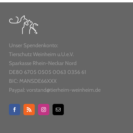
Unser Spendenkonto:
Tierschutz Weinheim u.U.e.V.
Sparkasse Rhein-Neckar Nord
DE80 6705 0505 0063 0356 61
BIC: MANSDE66XXX
Paypal: vorstand@tierheim-weinheim.de