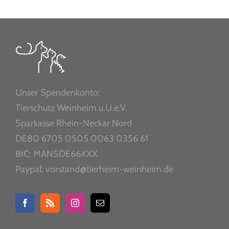
Unser Spendenkonto:
Tierschutz Weinheim u.U.e.V.
Sparkasse Rhein-Neckar Nord
DE80 6705 0505 0063 0356 61
BIC: MANSDE66XXX
Paypal: vorstand@tierheim-weinheim.de