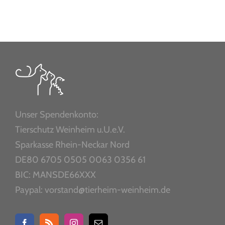
Unser Spendenkonto:
Tierschutz Weinheim u.U.e.V.
Sparkasse Rhein-Neckar Nord
DE80 6705 0505 0063 0356 61
BIC: MANSDE66XXX
Paypal: vorstand@tierheim-weinheim.de