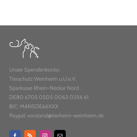
Unser Spendenkonto:
Tierschutz Weinheim u.U.e.V.
Sparkasse Rhein-Neckar Nord
DE80 6705 0505 0063 0356 61
BIC: MANSDE66XXX
Paypal: vorstand@tierheim-weinheim.de