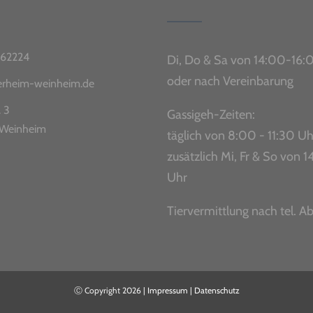
62224
Di, Do & Sa von 14:00-16:
oder nach Vereinbarung
ierheim-weinheim.de
. 3
Gassigeh-Zeiten:
Weinheim
täglich von 8:00 - 11:30 Uh
zusätzlich Mi, Fr & So von
Uhr
Tiervermittlung nach tel. A
Ⓒ Copyright
2026 |
Impressum
|
Datenschutz