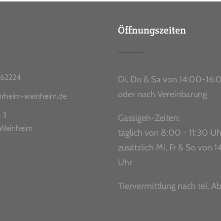
Öffnungszeiten
62224
Di, Do & Sa von 14:00-16:
oder nach Vereinbarung
ierheim-weinheim.de
. 3
Gassigeh-Zeiten:
Weinheim
täglich von 8:00 - 11:30 Uh
zusätzlich Mi, Fr & So von
Uhr
Tiervermittlung nach tel. A