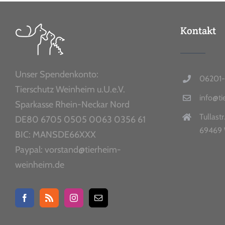
Kontakt
Unser Spendenkonto:
06201-
Tierschutz Weinheim u.U.e.V.
info@t
Sparkasse Rhein-Neckar Nord
Tullastr
DE80 6705 0505 0063 0356 61
69469 
BIC: MANSDE66XXX
Paypal: vorstand@tierheim-
weinheim.de