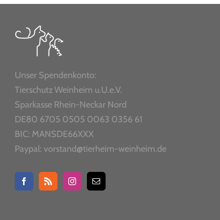
Unser Spendenkonto:
Tierschutz Weinheim u.U.e.V.
Sparkasse Rhein-Neckar Nord
DE80 6705 0505 0063 0356 61
BIC: MANSDE66XXX
Paypal: vorstand@tierheim-weinheim.de