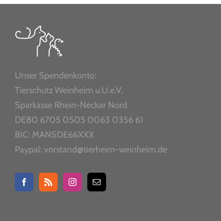
Unser Spendenkonto:
Tierschutz Weinheim u.U.e.V.
Sparkasse Rhein-Neckar Nord
DE80 6705 0505 0063 0356 61
BIC: MANSDE66XXX
Paypal: vorstand@tierheim-weinheim.de