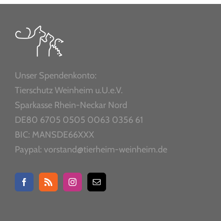
Unser Spendenkonto:
Tierschutz Weinheim u.U.e.V.
Sparkasse Rhein-Neckar Nord
DE80 6705 0505 0063 0356 61
BIC: MANSDE66XXX
Paypal: vorstand@tierheim-weinheim.de