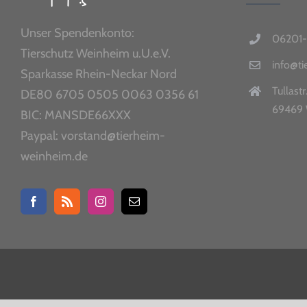
Unser Spendenkonto:
06201-
Tierschutz Weinheim u.U.e.V.
info@t
Sparkasse Rhein-Neckar Nord
Tullastr
DE80 6705 0505 0063 0356 61
69469 
BIC: MANSDE66XXX
Paypal: vorstand@tierheim-
weinheim.de