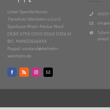
Unser Spendenkonto:
06201-
Tierschutz Weinheim u.U.e.V.
info@t
Sparkasse Rhein-Neckar Nord
Tullastr
DE80 6705 0505 0063 0356 61
69469 
BIC: MANSDE66XXX
Paypal: vorstand@tierheim-
weinheim.de