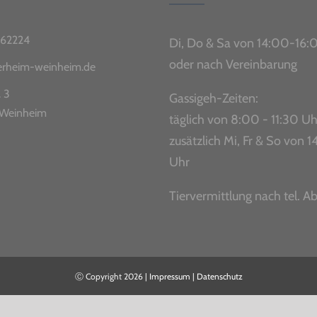
62224
Di, Do & Sa von 14:00-16:
oder nach Vereinbarung
ierheim-weinheim.de
. 3
Gassigeh-Zeiten:
Weinheim
täglich von 8:00 - 11:30 Uh
zusätzlich Mi, Fr & So von
Uhr
Tiervermittlung nach tel. A
Ⓒ Copyright
2026 |
Impressum
|
Datenschutz