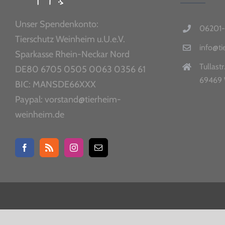
Unser Spendenkonto:
06201-
Tierschutz Weinheim u.U.e.V.
info@t
Sparkasse Rhein-Neckar Nord
Tullastr
DE80 6705 0505 0063 0356 61
69469 
BIC: MANSDE66XXX
Paypal: vorstand@tierheim-
weinheim.de