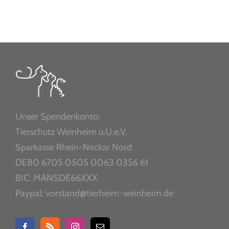
Unser Spendenkonto:
Tierschutz Weinheim u.U.e.V.
Sparkasse Rhein-Neckar Nord
DE80 6705 0505 0063 0356 61
BIC: MANSDE66XXX
Paypal: vorstand@tierheim-weinheim.de