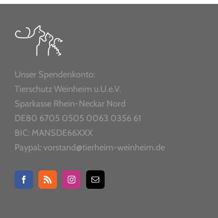
Unser Spendenkonto:
Tierschutz Weinheim u.U.e.V.
Sparkasse Rhein-Neckar Nord
DE80 6705 0505 0063 0356 61
BIC: MANSDE66XXX
Paypal: vorstand@tierheim-weinheim.de