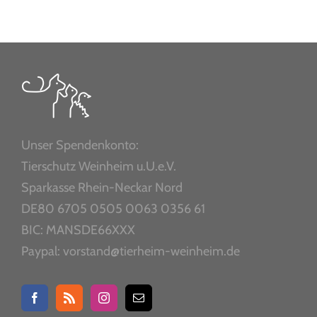
Unser Spendenkonto:
Tierschutz Weinheim u.U.e.V.
Sparkasse Rhein-Neckar Nord
DE80 6705 0505 0063 0356 61
BIC: MANSDE66XXX
Paypal: vorstand@tierheim-weinheim.de