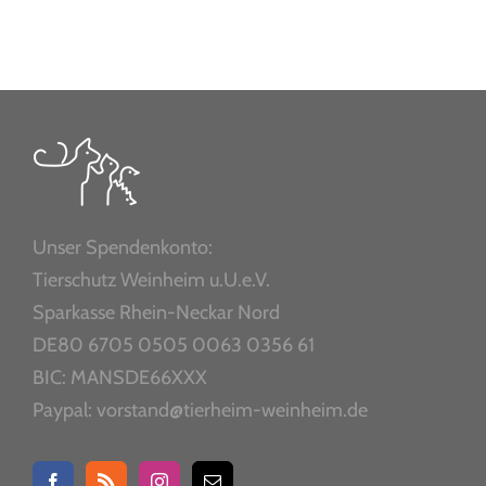
Unser Spendenkonto:
Tierschutz Weinheim u.U.e.V.
Sparkasse Rhein-Neckar Nord
DE80 6705 0505 0063 0356 61
BIC: MANSDE66XXX
Paypal: vorstand@tierheim-weinheim.de