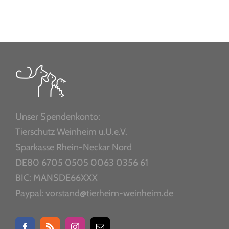
Unser Spendenkonto:
Tierschutz Weinheim u.U.e.V.
Sparkasse Rhein-Neckar Nord
DE80 6705 0505 0063 0356 61
BIC: MANSDE66XXX
Paypal: vorstand@tierheim-weinheim.de