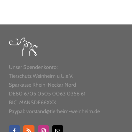
Unser Spendenkonto:
Tierschutz Weinheim u.U.e.V.
Sparkasse Rhein-Neckar Nord
DE80 6705 0505 0063 0356 61
BIC: MANSDE66XXX
Paypal: vorstand@tierheim-weinheim.de