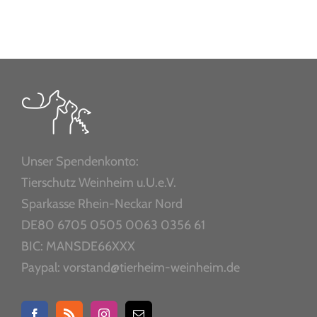
Unser Spendenkonto:
Tierschutz Weinheim u.U.e.V.
Sparkasse Rhein-Neckar Nord
DE80 6705 0505 0063 0356 61
BIC: MANSDE66XXX
Paypal: vorstand@tierheim-weinheim.de