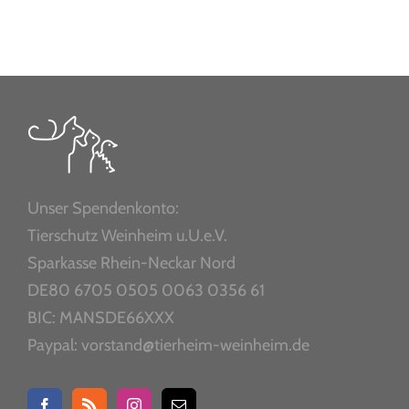
Unser Spendenkonto:
Tierschutz Weinheim u.U.e.V.
Sparkasse Rhein-Neckar Nord
DE80 6705 0505 0063 0356 61
BIC: MANSDE66XXX
Paypal: vorstand@tierheim-weinheim.de