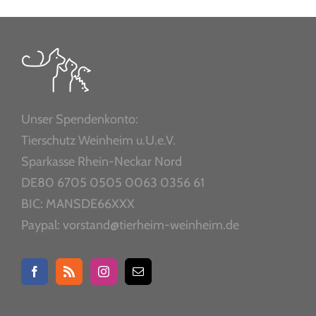
Unser Spendenkonto:
Tierschutz Weinheim u.U.e.V.
Sparkasse Rhein-Neckar Nord
DE80 6705 0505 0063 0356 61
BIC: MANSDE66XXX
Paypal: vorstand@tierheim-weinheim.de