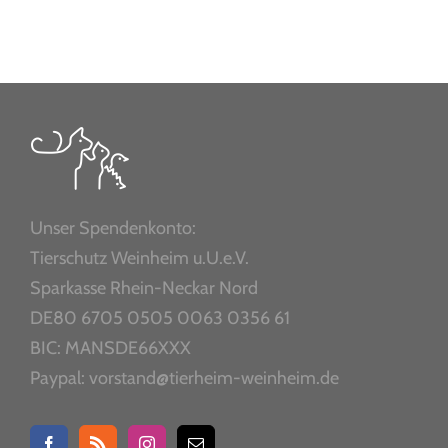
Unser Spendenkonto:
Tierschutz Weinheim u.U.e.V.
Sparkasse Rhein-Neckar Nord
DE80 6705 0505 0063 0356 61
BIC: MANSDE66XXX
Paypal: vorstand@tierheim-weinheim.de