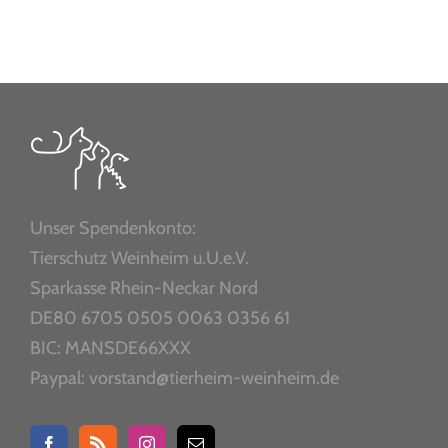
Unser Spendenkonto:
Tierschutz Weinheim u.U.e.V.
Sparkasse Rhein-Neckar Nord
DE80 6705 0505 0063 0356 61
BIC: MANSDE66XXX
Paypal: vorstand@tierheim-weinheim.de