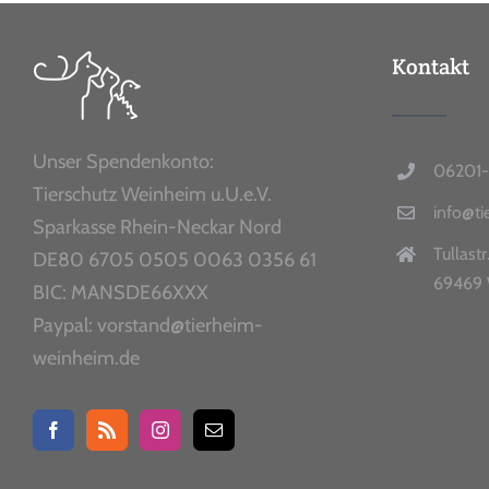
Kontakt
Unser Spendenkonto:
06201-
Tierschutz Weinheim u.U.e.V.
info@t
Sparkasse Rhein-Neckar Nord
Tullastr
DE80 6705 0505 0063 0356 61
69469 
BIC: MANSDE66XXX
Paypal: vorstand@tierheim-
weinheim.de