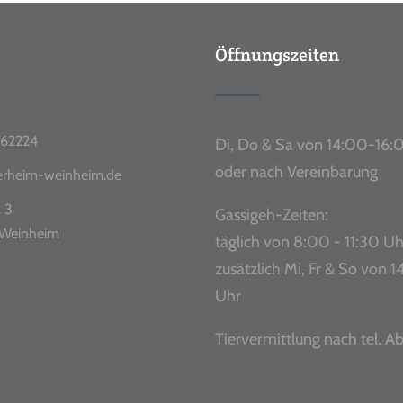
Öffnungszeiten
62224
Di, Do & Sa von 14:00-16:
oder nach Vereinbarung
ierheim-weinheim.de
. 3
Gassigeh-Zeiten:
Weinheim
täglich von 8:00 - 11:30 Uh
zusätzlich Mi, Fr & So von
Uhr
Tiervermittlung nach tel. A