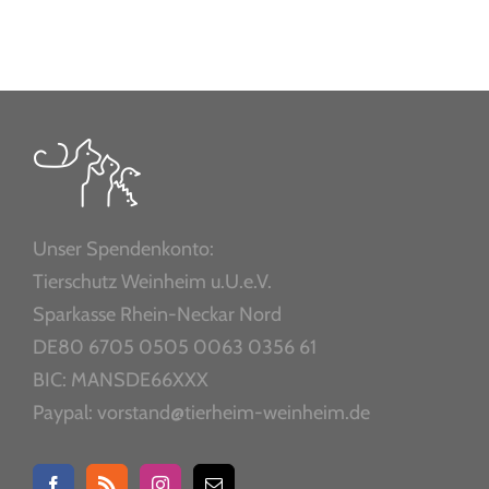
Unser Spendenkonto:
Tierschutz Weinheim u.U.e.V.
Sparkasse Rhein-Neckar Nord
DE80 6705 0505 0063 0356 61
BIC: MANSDE66XXX
Paypal: vorstand@tierheim-weinheim.de