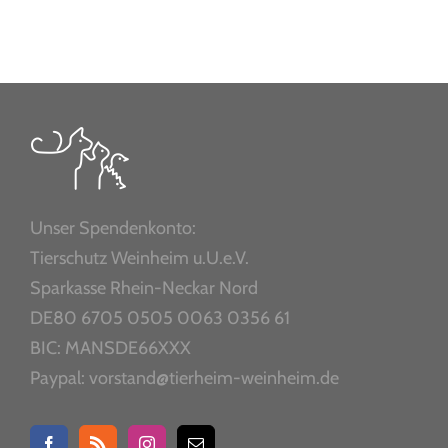
Unser Spendenkonto:
Tierschutz Weinheim u.U.e.V.
Sparkasse Rhein-Neckar Nord
DE80 6705 0505 0063 0356 61
BIC: MANSDE66XXX
Paypal: vorstand@tierheim-weinheim.de