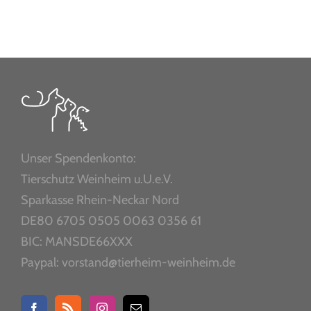
Unser Spendenkonto:
Tierschutz Weinheim u.U.e.V.
Sparkasse Rhein-Neckar Nord
DE80 6705 0505 0063 0356 61
BIC: MANSDE66XXX
Paypal: vorstand@tierheim-weinheim.de