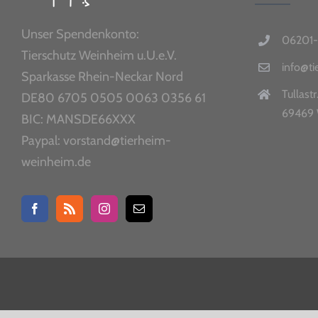
Unser Spendenkonto:
06201-
Tierschutz Weinheim u.U.e.V.
info@t
Sparkasse Rhein-Neckar Nord
Tullastr
DE80 6705 0505 0063 0356 61
69469 
BIC: MANSDE66XXX
Paypal: vorstand@tierheim-
weinheim.de